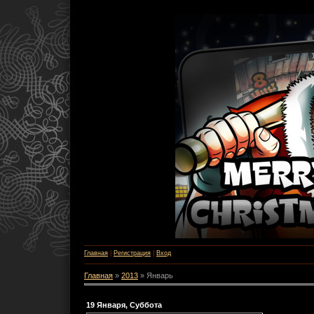
Главная
|
Регистрация
|
Вход
Главная
»
2013
»
Январь
19 Января, Суббота