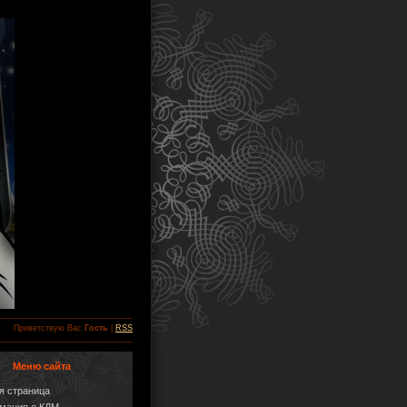
Приветствую Вас
Гость
|
RSS
Меню сайта
я страница