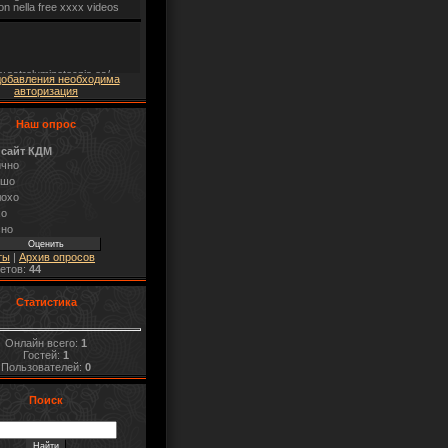
добавления необходима
авторизация
Наш опрос
 сайт КДМ
ично
ошо
лохо
хо
сно
ты
|
Архив опросов
ветов:
44
Статистика
Онлайн всего:
1
Гостей:
1
Пользователей:
0
Поиск