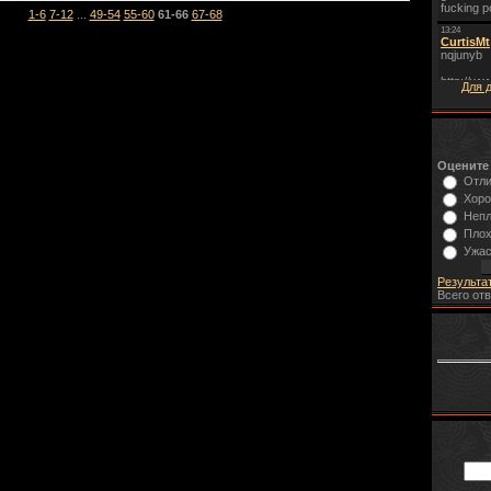
1-6
7-12
...
49-54
55-60
61-66
67-68
Для 
Оцените
Отл
Хор
Неп
Пло
Ужа
Результа
Всего от