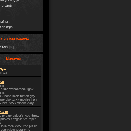
мация о КДМ
г статей
льбомы
 по игре
Категории раздела
м КДМ
[69]
Мини-чат