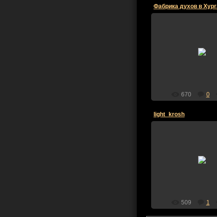
14.03.2010
Коболь
670
0
light_krosh
07.03.2010
IVIAPLLIA
509
1