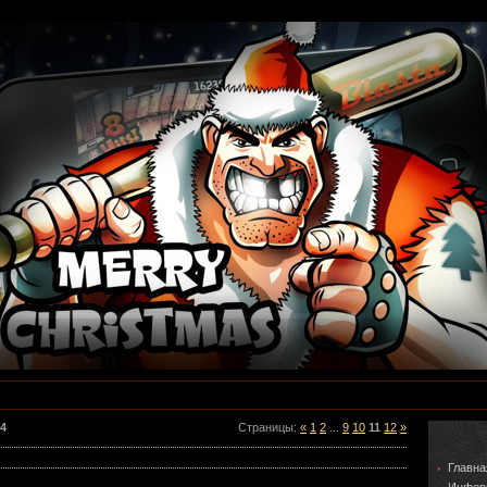
4
Страницы
:
«
1
2
...
9
10
11
12
»
Главна