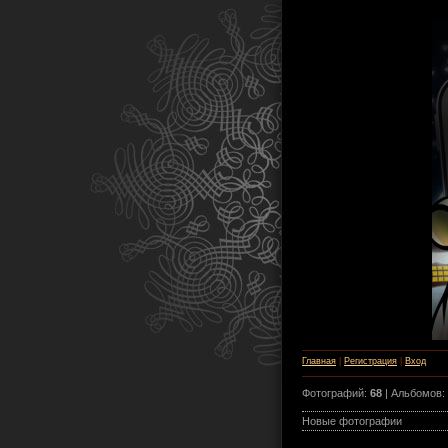
Главная
|
Регистрация
|
Вход
Фотографий:
68
| Альбомов:
Новые фотографии