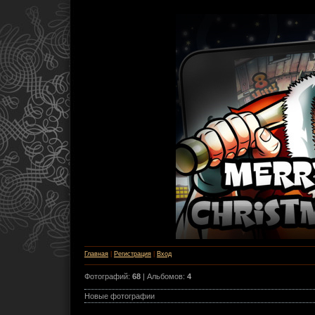
Главная
|
Регистрация
|
Вход
Фотографий:
68
| Альбомов:
4
Новые фотографии